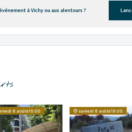
 événement à Vichy ou aux alentours ?
Lanc
rts
amedi 8 août
à
10:00
samedi 8 août
à
19:00