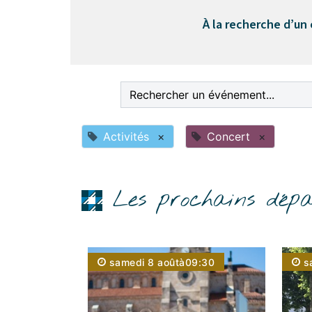
À la recherche d’un
Activités
×
Concert
×
Les prochains dépa
samedi 8 août
à
09:30
s