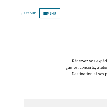
←
MENU
RETOUR
urner
Pratique
Réservez vos expérie
games, concerts, atelier
Destination et ses 