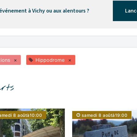
 événement à Vichy ou aux alentours ?
Lanc
tions
×
Hippodrome
×
rts
amedi 8 août
à
10:00
samedi 8 août
à
19:00