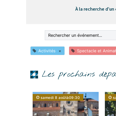
À la recherche d’un
Activités
×
Spectacle et Anima
Les prochains dépa
samedi 8 août
à
09:30
s