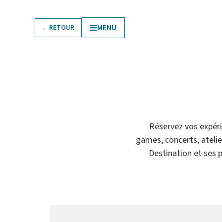
←
MENU
RETOUR
urner
Pratique
Réservez vos expérie
games, concerts, atelier
Destination et ses 