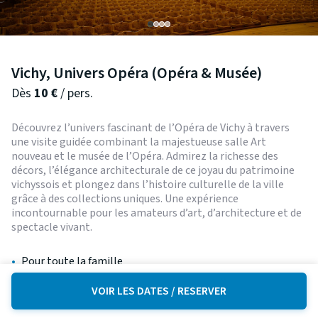
Vichy, Univers Opéra (Opéra & Musée)
Dès
10
€
/ pers.
Découvrez l’univers fascinant de l’Opéra de Vichy à travers
une visite guidée combinant la majestueuse salle Art
nouveau et le musée de l’Opéra. Admirez la richesse des
décors, l’élégance architecturale de ce joyau du patrimoine
vichyssois et plongez dans l’histoire culturelle de la ville
grâce à des collections uniques. Une expérience
incontournable pour les amateurs d’art, d’architecture et de
spectacle vivant.
•
Pour toute la famille
•
Patrimoine mondial de l'UNESCO
VOIR LES DATES / RESERVER
•
Exposition / Exposition temporaire